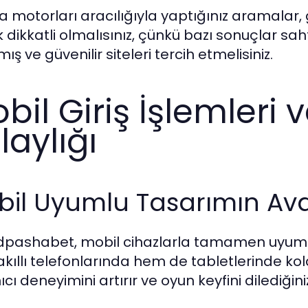
 motorları aracılığıyla yaptığınız aramalar, 
dikkatli olmalısınız, çünkü bazı sonuçlar saht
ış ve güvenilir siteleri tercih etmelisiniz.
bil Giriş İşlemleri 
laylığı
il Uyumlu Tasarımın Ava
pashabet, mobil cihazlarla tamamen uyumlu b
kıllı telefonlarında hem de tabletlerinde ko
ıcı deneyimini artırır ve oyun keyfini dilediğin