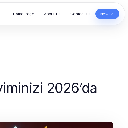
Home Page
About Us
Contact us
News
iminizi 2026’da