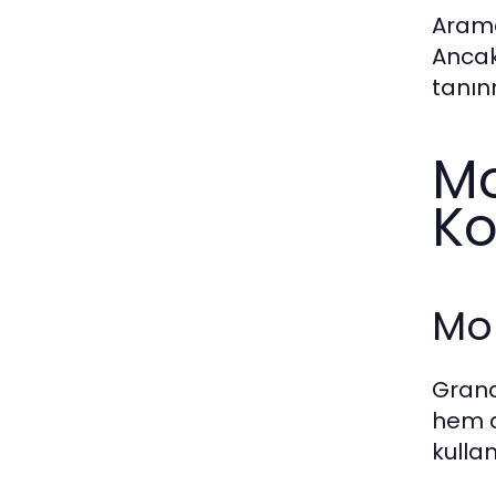
Arama
Ancak 
tanınm
Mo
Ko
Mob
Grand
hem a
kullan