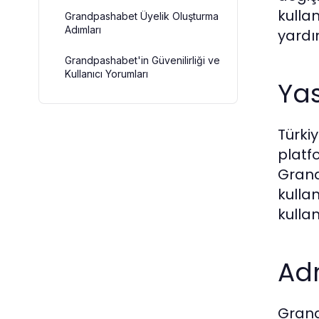
kulla
Grandpashabet Üyelik Oluşturma
Adımları
yardım
Grandpashabet'in Güvenilirliği ve
Kullanıcı Yorumları
Yas
Türki
platf
Grand
kulla
kullan
Adr
Grand