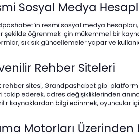
smi Sosyal Medya Hesapl
pashabet’in resmi sosyal medya hesapları, gü
 bir şekilde öğrenmek için mükemmel bir kayna
rmlar, sık sık güncellemeler yapar ve kullanıcıl
enilir Rehber Siteleri
k rehber sitesi, Grandpashabet gibi platforml
eri takip ederek, adres değişikliklerinden anı
ilir kaynaklardan bilgi edinmek, oyuncular iç
ma Motorları Üzerinden 