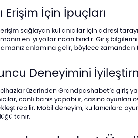
lı Erişim İçin İpuçları
 erişim sağlayan kullanıcılar için adresi tar
anın en iyi yollarından biridir. Giriş bilgileri
manız anlamına gelir, böylece zamandan tas
ncu Deneyimini İyileşti
 cihazlar üzerinden Grandpashabet’e giriş y
ıcılar, canlı bahis yapabilir, casino oyunları o
kleştirebilir. Mobil deneyim, kullanıcılara oy
lüğü tanır.