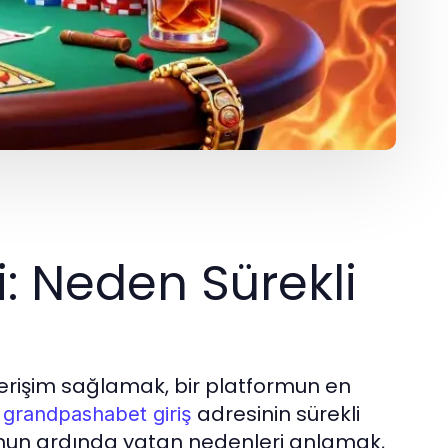
: Neden Sürekli
z erişim sağlamak, bir platformun en
,
adresinin sürekli
grandpashabet giriş
rumun ardında yatan nedenleri anlamak,