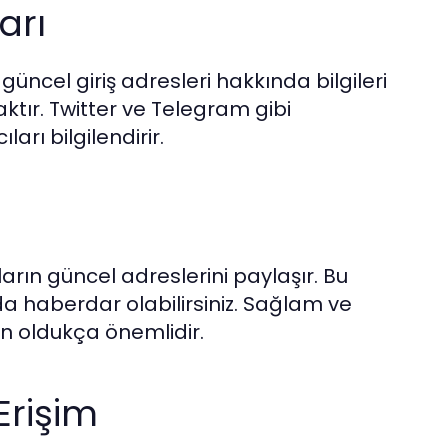
arı
ncel giriş adresleri hakkında bilgileri
ktır. Twitter ve Telegram gibi
arı bilgilendirir.
arın güncel adreslerini paylaşır. Bu
nda haberdar olabilirsiniz. Sağlam ve
in oldukça önemlidir.
Erişim