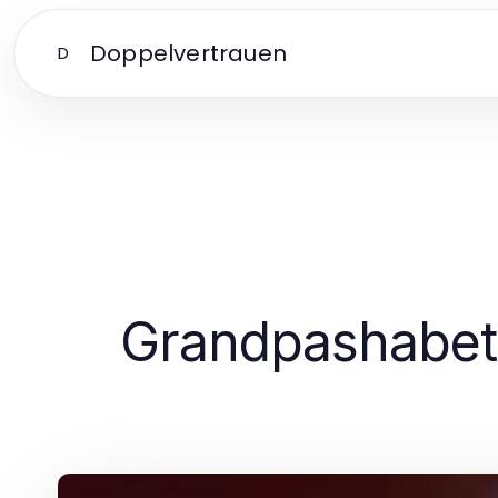
Doppelvertrauen
D
Grandpashabet 