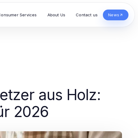
Consumer Services
About Us
Contact us
News
etzer aus Holz:
für 2026