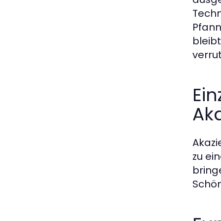
Techn
Pfann
bleib
verru
Ein
Aka
Akazi
zu ei
bring
Schön