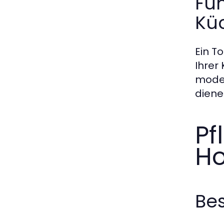
Fun
Kü
Ein T
Ihrer
moder
diene
Pf
Ho
Bes