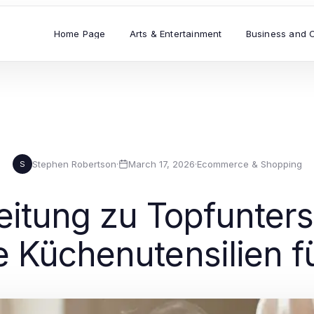
Home Page
Arts & Entertainment
Business and 
Stephen Robertson
·
March 17, 2026
·
Ecommerce & Shopping
S
leitung zu Topfunters
e Küchenutensilien 