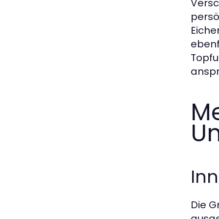
Versc
persö
Eiche
ebenf
Topfu
anspr
Me
Un
In
Die G
ausge