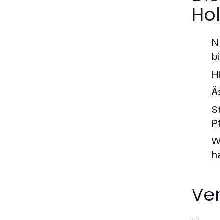
Hol
N
b
H
Ä
St
P
W
h
Ver