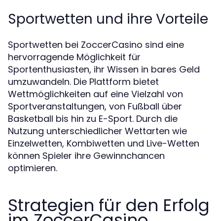
Sportwetten und ihre Vorteile
Sportwetten bei ZoccerCasino sind eine
hervorragende Möglichkeit für
Sportenthusiasten, ihr Wissen in bares Geld
umzuwandeln. Die Plattform bietet
Wettmöglichkeiten auf eine Vielzahl von
Sportveranstaltungen, von Fußball über
Basketball bis hin zu E-Sport. Durch die
Nutzung unterschiedlicher Wettarten wie
Einzelwetten, Kombiwetten und Live-Wetten
können Spieler ihre Gewinnchancen
optimieren.
Strategien für den Erfolg
im ZoccerCasino