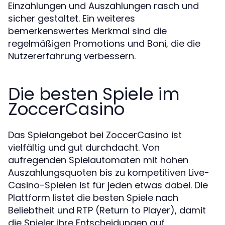
Einzahlungen und Auszahlungen rasch und
sicher gestaltet. Ein weiteres
bemerkenswertes Merkmal sind die
regelmäßigen Promotions und Boni, die die
Nutzererfahrung verbessern.
Die besten Spiele im
ZoccerCasino
Das Spielangebot bei ZoccerCasino ist
vielfältig und gut durchdacht. Von
aufregenden Spielautomaten mit hohen
Auszahlungsquoten bis zu kompetitiven Live-
Casino-Spielen ist für jeden etwas dabei. Die
Plattform listet die besten Spiele nach
Beliebtheit und RTP (Return to Player), damit
die Spieler ihre Entscheidungen auf