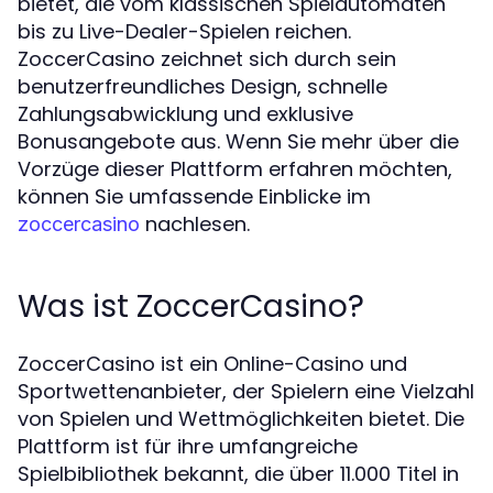
bietet, die vom klassischen Spielautomaten
bis zu Live-Dealer-Spielen reichen.
ZoccerCasino zeichnet sich durch sein
benutzerfreundliches Design, schnelle
Zahlungsabwicklung und exklusive
Bonusangebote aus. Wenn Sie mehr über die
Vorzüge dieser Plattform erfahren möchten,
können Sie umfassende Einblicke im
nachlesen.
zoccercasino
Was ist ZoccerCasino?
ZoccerCasino ist ein Online-Casino und
Sportwettenanbieter, der Spielern eine Vielzahl
von Spielen und Wettmöglichkeiten bietet. Die
Plattform ist für ihre umfangreiche
Spielbibliothek bekannt, die über 11.000 Titel in