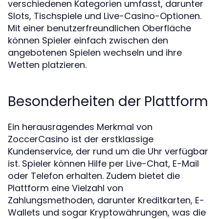
verschiedenen Kategorien umfasst, darunter
Slots, Tischspiele und Live-Casino-Optionen.
Mit einer benutzerfreundlichen Oberfläche
können Spieler einfach zwischen den
angebotenen Spielen wechseln und ihre
Wetten platzieren.
Besonderheiten der Plattform
Ein herausragendes Merkmal von
ZoccerCasino ist der erstklassige
Kundenservice, der rund um die Uhr verfügbar
ist. Spieler können Hilfe per Live-Chat, E-Mail
oder Telefon erhalten. Zudem bietet die
Plattform eine Vielzahl von
Zahlungsmethoden, darunter Kreditkarten, E-
Wallets und sogar Kryptowährungen, was die