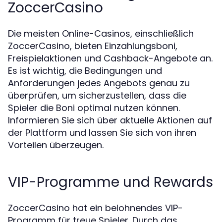
ZoccerCasino
Die meisten Online-Casinos, einschließlich
ZoccerCasino, bieten Einzahlungsboni,
Freispielaktionen und Cashback-Angebote an.
Es ist wichtig, die Bedingungen und
Anforderungen jedes Angebots genau zu
überprüfen, um sicherzustellen, dass die
Spieler die Boni optimal nutzen können.
Informieren Sie sich über aktuelle Aktionen auf
der Plattform und lassen Sie sich von ihren
Vorteilen überzeugen.
VIP-Programme und Rewards
ZoccerCasino hat ein belohnendes VIP-
Programm für treue Spieler. Durch das