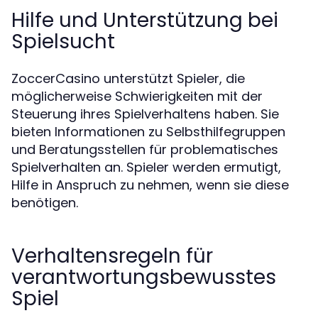
Hilfe und Unterstützung bei
Spielsucht
ZoccerCasino unterstützt Spieler, die
möglicherweise Schwierigkeiten mit der
Steuerung ihres Spielverhaltens haben. Sie
bieten Informationen zu Selbsthilfegruppen
und Beratungsstellen für problematisches
Spielverhalten an. Spieler werden ermutigt,
Hilfe in Anspruch zu nehmen, wenn sie diese
benötigen.
Verhaltensregeln für
verantwortungsbewusstes
Spiel