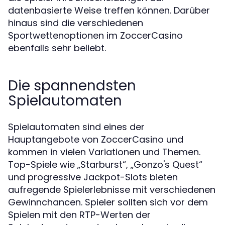
datenbasierte Weise treffen können. Darüber
hinaus sind die verschiedenen
Sportwettenoptionen im ZoccerCasino
ebenfalls sehr beliebt.
Die spannendsten
Spielautomaten
Spielautomaten sind eines der
Hauptangebote von ZoccerCasino und
kommen in vielen Variationen und Themen.
Top-Spiele wie „Starburst“, „Gonzo's Quest“
und progressive Jackpot-Slots bieten
aufregende Spielerlebnisse mit verschiedenen
Gewinnchancen. Spieler sollten sich vor dem
Spielen mit den RTP-Werten der