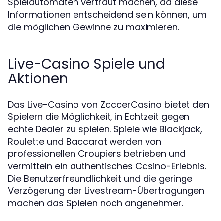
Spielautomaten vertraut machen, da diese
Informationen entscheidend sein können, um
die möglichen Gewinne zu maximieren.
Live-Casino Spiele und
Aktionen
Das Live-Casino von ZoccerCasino bietet den
Spielern die Möglichkeit, in Echtzeit gegen
echte Dealer zu spielen. Spiele wie Blackjack,
Roulette und Baccarat werden von
professionellen Croupiers betrieben und
vermitteln ein authentisches Casino-Erlebnis.
Die Benutzerfreundlichkeit und die geringe
Verzögerung der Livestream-Übertragungen
machen das Spielen noch angenehmer.