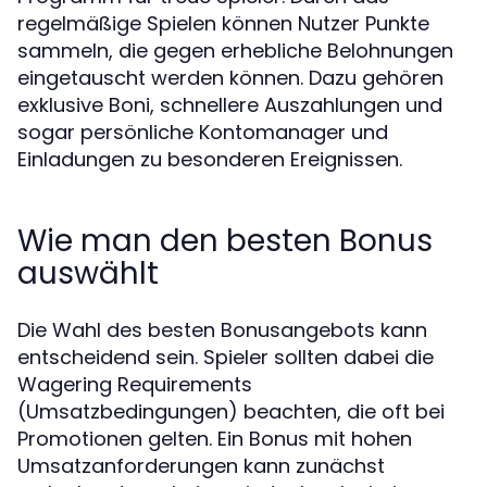
regelmäßige Spielen können Nutzer Punkte
sammeln, die gegen erhebliche Belohnungen
eingetauscht werden können. Dazu gehören
exklusive Boni, schnellere Auszahlungen und
sogar persönliche Kontomanager und
Einladungen zu besonderen Ereignissen.
Wie man den besten Bonus
auswählt
Die Wahl des besten Bonusangebots kann
entscheidend sein. Spieler sollten dabei die
Wagering Requirements
(Umsatzbedingungen) beachten, die oft bei
Promotionen gelten. Ein Bonus mit hohen
Umsatzanforderungen kann zunächst