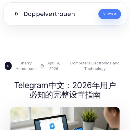
Doppelvertrauen
D
News
Sherry
April 9,
Computers Electronics and
·
·
S
Henderson
2026
Technology
Telegram中文：2026年用户
必知的完整设置指南