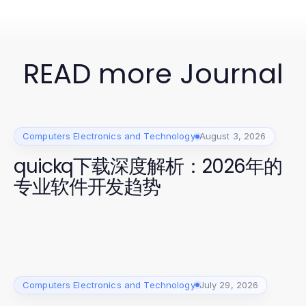
READ more Journal
Computers Electronics and Technology
August 3, 2026
quickq下载深度解析：2026年的
专业软件开发趋势
Computers Electronics and Technology
July 29, 2026