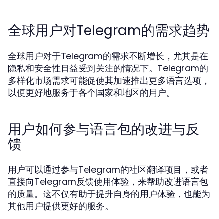
全球用户对Telegram的需求趋势
全球用户对于Telegram的需求不断增长，尤其是在
隐私和安全性日益受到关注的情况下。Telegram的
多样化市场需求可能促使其加速推出更多语言选项，
以便更好地服务于各个国家和地区的用户。
用户如何参与语言包的改进与反
馈
用户可以通过参与Telegram的社区翻译项目，或者
直接向Telegram反馈使用体验，来帮助改进语言包
的质量。这不仅有助于提升自身的用户体验，也能为
其他用户提供更好的服务。