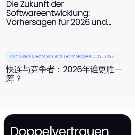
Die Zukunft der
Softwareentwicklung:
Vorhersagen für 2026 und
darüber hinaus zur Website
Computers Electronics and Technology
July 29, 2026
快连与竞争者：2026年谁更胜一
筹？
Doppelvertrauen