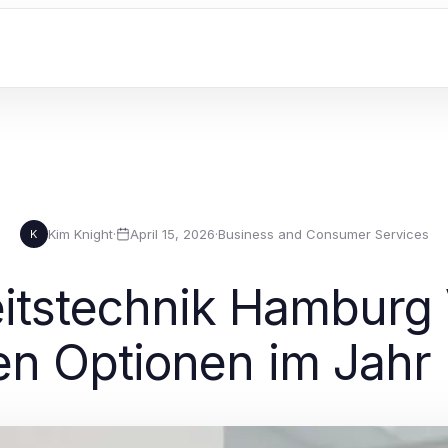
Kim Knight
·
April 15, 2026
·
Business and Consumer Services
K
itstechnik Hamburg 
en Optionen im Jahr