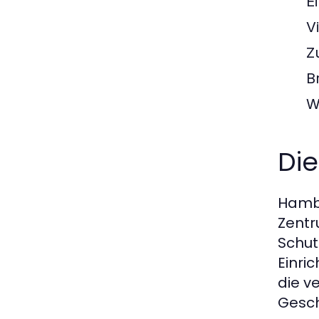
E
V
Z
B
W
Di
Hambu
Zentr
Schut
Einri
die v
Gesch