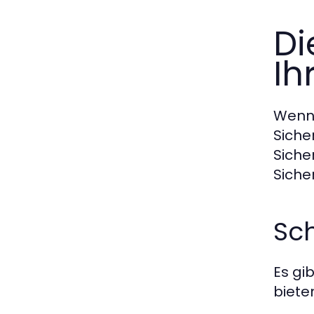
Di
Ih
Wenn 
Siche
Siche
Siche
Sc
Es gi
biete