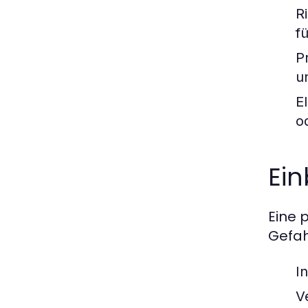
R
f
P
u
E
o
Ein
Eine 
Gefah
I
V