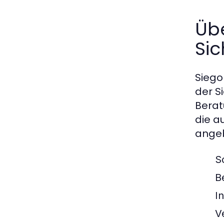
Übe
Sic
Siego
der S
Berat
die a
angeb
S
B
I
V