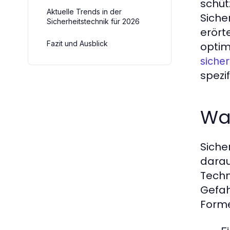
schüt
Aktuelle Trends in der
Siche
Sicherheitstechnik für 2026
erört
Fazit und Ausblick
optim
siche
spezi
Was
Siche
darau
Techn
Gefah
Forme