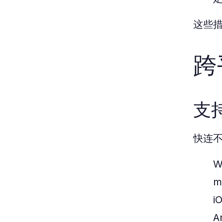
这些
跨
支
快连
W
m
i
A