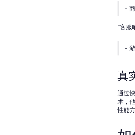
- 
“客
- 
真
通过
术，
性能