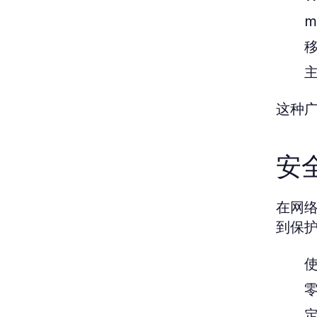
m
移
主
这种
安
在网
到保