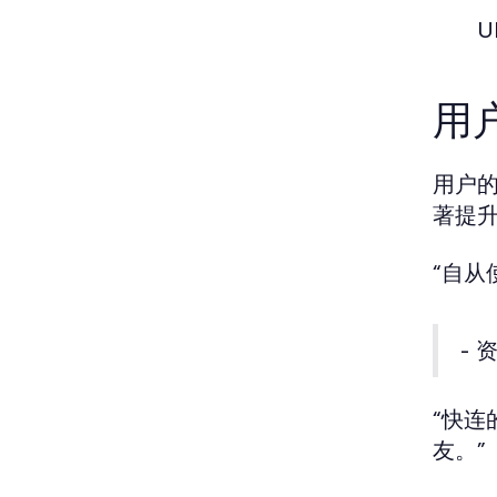
U
用
用户
著提
“自
- 
“快
友。”