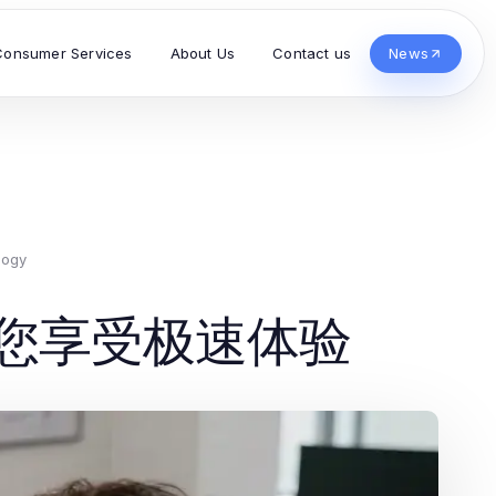
Consumer Services
About Us
Contact us
News
logy
您享受极速体验