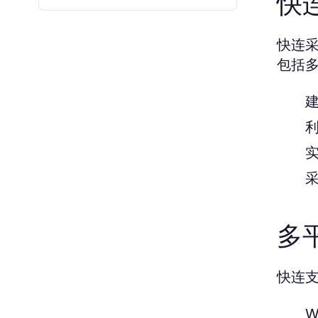
快
快连
包括
多
快连
W